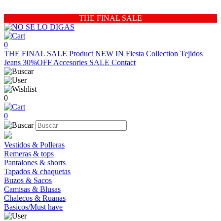
THE FINAL SALE
0
THE FINAL SALE
Product
NEW IN
Fiesta Collection
Tejidos
Jeans 30%OFF
Accesories
SALE
Contact
0
0
Vestidos & Polleras
Remeras & tops
Pantalones & shorts
Tapados & chaquetas
Buzos & Sacos
Camisas & Blusas
Chalecos & Ruanas
Basicos/Must have