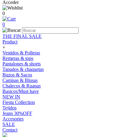
Acceder
0
0
THE FINAL SALE
Product
+
Vestidos & Polleras
Remeras & tops
Pantalones & shorts
Tapados & chaquetas
Buzos & Sacos
Camisas & Blusas
Chalecos & Ruanas
Basicos/Must have
NEW IN
Fiesta Collection
Tejidos
Jeans 30%OFF
Accesories
SALE
Contact