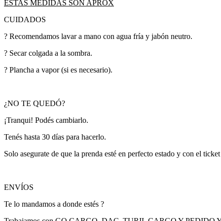
ESTAS MEDIDAS SON APROX
CUIDADOS
? Recomendamos lavar a mano con agua fría y jabón neutro.
? Secar colgada a la sombra.
? Plancha a vapor (si es necesario).
¿NO TE QUEDÓ?
¡Tranqui! Podés cambiarlo.
Tenés hasta 30 días para hacerlo.
Solo asegurate de que la prenda esté en perfecto estado y con el ticke
ENVÍOS
Te lo mandamos a donde estés ?
Trabajamos con GO CARGO, DAC ,TURIL CARGO Y PEDIDO 