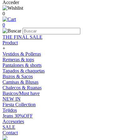
Acceder
0
0
THE FINAL SALE
Product
+
Vestidos & Polleras
Remeras & tops
Pantalones & shorts
Tapados & chaquetas
Buzos & Sacos
Camisas & Blusas
Chalecos & Ruanas
Basicos/Must have
NEW IN
Fiesta Collection
Tejidos
Jeans 30%OFF
Accesories
SALE
Contact