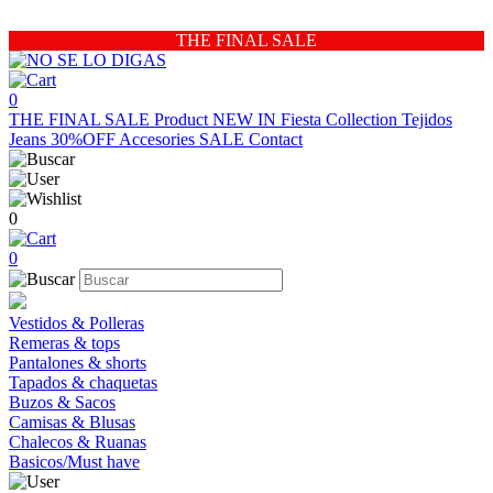
THE FINAL SALE
0
THE FINAL SALE
Product
NEW IN
Fiesta Collection
Tejidos
Jeans 30%OFF
Accesories
SALE
Contact
0
0
Vestidos & Polleras
Remeras & tops
Pantalones & shorts
Tapados & chaquetas
Buzos & Sacos
Camisas & Blusas
Chalecos & Ruanas
Basicos/Must have