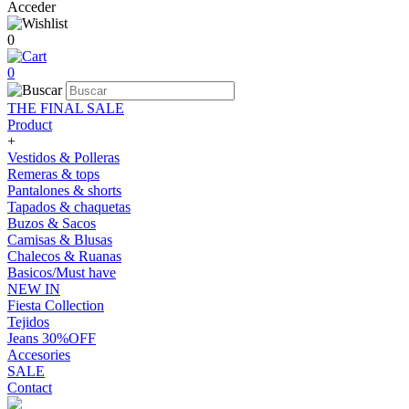
Acceder
0
0
THE FINAL SALE
Product
+
Vestidos & Polleras
Remeras & tops
Pantalones & shorts
Tapados & chaquetas
Buzos & Sacos
Camisas & Blusas
Chalecos & Ruanas
Basicos/Must have
NEW IN
Fiesta Collection
Tejidos
Jeans 30%OFF
Accesories
SALE
Contact