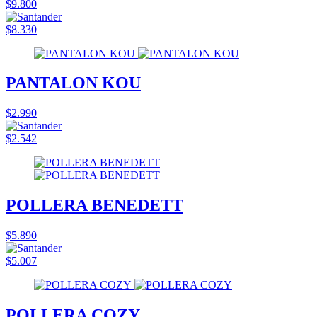
$9.800
$8.330
PANTALON KOU
$2.990
$2.542
POLLERA BENEDETT
$5.890
$5.007
POLLERA COZY