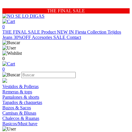
THE FINAL SALE
0
THE FINAL SALE
Product
NEW IN
Fiesta Collection
Tejidos
Jeans 30%OFF
Accesories
SALE
Contact
0
0
Vestidos & Polleras
Remeras & tops
Pantalones & shorts
Tapados & chaquetas
Buzos & Sacos
Camisas & Blusas
Chalecos & Ruanas
Basicos/Must have