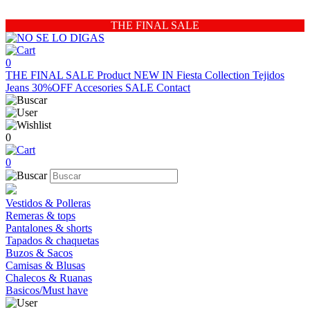
THE FINAL SALE
0
THE FINAL SALE
Product
NEW IN
Fiesta Collection
Tejidos
Jeans 30%OFF
Accesories
SALE
Contact
0
0
Vestidos & Polleras
Remeras & tops
Pantalones & shorts
Tapados & chaquetas
Buzos & Sacos
Camisas & Blusas
Chalecos & Ruanas
Basicos/Must have