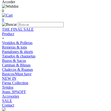
Acceder
0
0
THE FINAL SALE
Product
+
Vestidos & Polleras
Remeras & tops
Pantalones & shorts
Tapados & chaquetas
Buzos & Sacos
Camisas & Blusas
Chalecos & Ruanas
Basicos/Must have
NEW IN
Fiesta Collection
Tejidos
Jeans 30%OFF
Accesories
SALE
Contact