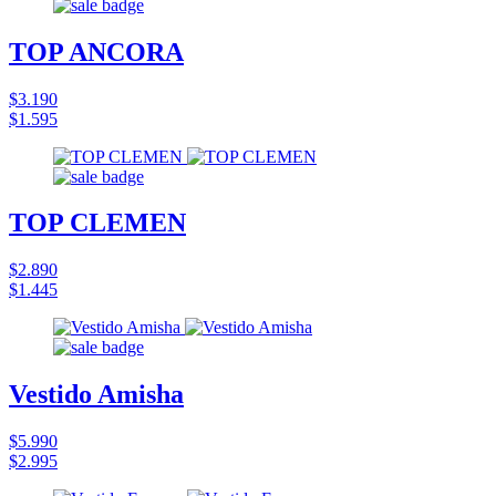
TOP ANCORA
$3.190
$1.595
TOP CLEMEN
$2.890
$1.445
Vestido Amisha
$5.990
$2.995