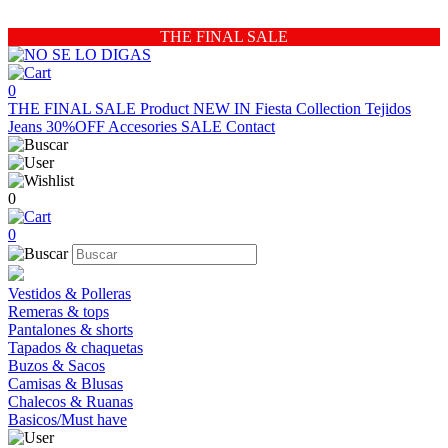
THE FINAL SALE
0
THE FINAL SALE
Product
NEW IN
Fiesta Collection
Tejidos
Jeans 30%OFF
Accesories
SALE
Contact
0
0
Vestidos & Polleras
Remeras & tops
Pantalones & shorts
Tapados & chaquetas
Buzos & Sacos
Camisas & Blusas
Chalecos & Ruanas
Basicos/Must have