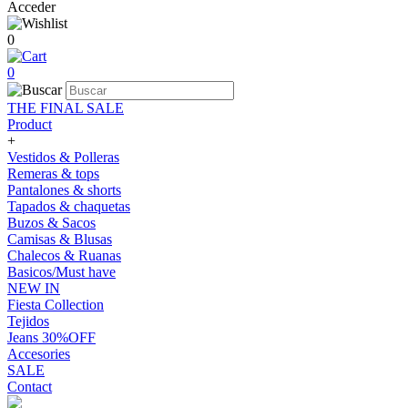
Acceder
0
0
THE FINAL SALE
Product
+
Vestidos & Polleras
Remeras & tops
Pantalones & shorts
Tapados & chaquetas
Buzos & Sacos
Camisas & Blusas
Chalecos & Ruanas
Basicos/Must have
NEW IN
Fiesta Collection
Tejidos
Jeans 30%OFF
Accesories
SALE
Contact