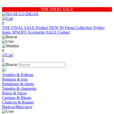
THE FINAL SALE
0
THE FINAL SALE
Product
NEW IN
Fiesta Collection
Tejidos
Jeans 30%OFF
Accesories
SALE
Contact
0
0
Vestidos & Polleras
Remeras & tops
Pantalones & shorts
Tapados & chaquetas
Buzos & Sacos
Camisas & Blusas
Chalecos & Ruanas
Basicos/Must have