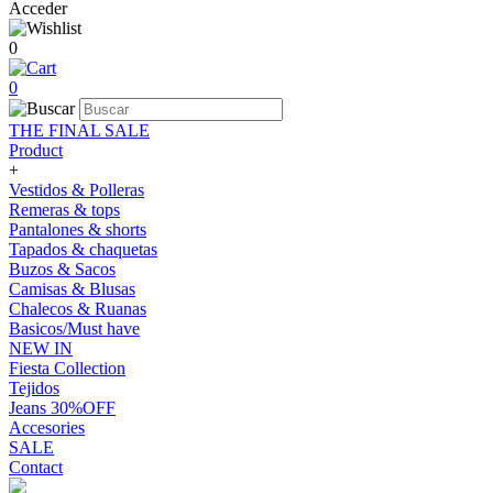
Acceder
0
0
THE FINAL SALE
Product
+
Vestidos & Polleras
Remeras & tops
Pantalones & shorts
Tapados & chaquetas
Buzos & Sacos
Camisas & Blusas
Chalecos & Ruanas
Basicos/Must have
NEW IN
Fiesta Collection
Tejidos
Jeans 30%OFF
Accesories
SALE
Contact