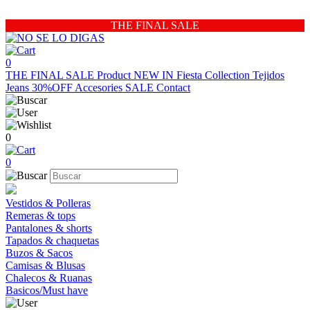
THE FINAL SALE
0
THE FINAL SALE
Product
NEW IN
Fiesta Collection
Tejidos
Jeans 30%OFF
Accesories
SALE
Contact
0
0
Vestidos & Polleras
Remeras & tops
Pantalones & shorts
Tapados & chaquetas
Buzos & Sacos
Camisas & Blusas
Chalecos & Ruanas
Basicos/Must have