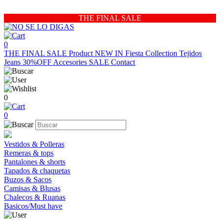
THE FINAL SALE
0
THE FINAL SALE
Product
NEW IN
Fiesta Collection
Tejidos
Jeans 30%OFF
Accesories
SALE
Contact
0
0
Vestidos & Polleras
Remeras & tops
Pantalones & shorts
Tapados & chaquetas
Buzos & Sacos
Camisas & Blusas
Chalecos & Ruanas
Basicos/Must have