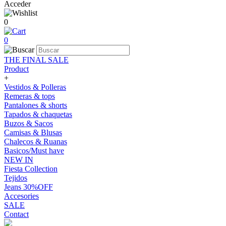
Acceder
0
0
THE FINAL SALE
Product
+
Vestidos & Polleras
Remeras & tops
Pantalones & shorts
Tapados & chaquetas
Buzos & Sacos
Camisas & Blusas
Chalecos & Ruanas
Basicos/Must have
NEW IN
Fiesta Collection
Tejidos
Jeans 30%OFF
Accesories
SALE
Contact