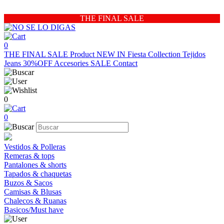
THE FINAL SALE
0
THE FINAL SALE
Product
NEW IN
Fiesta Collection
Tejidos
Jeans 30%OFF
Accesories
SALE
Contact
0
0
Vestidos & Polleras
Remeras & tops
Pantalones & shorts
Tapados & chaquetas
Buzos & Sacos
Camisas & Blusas
Chalecos & Ruanas
Basicos/Must have