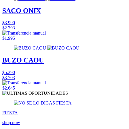
SACO ONIX
$3.990
$2.793
$1.995
BUZO CAOU
$5.290
$3.703
$2.645
FIESTA
shop now