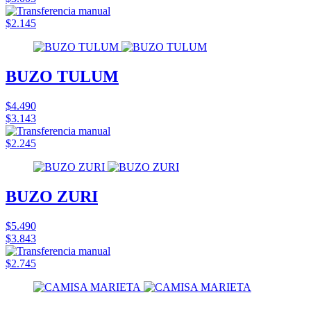
$2.145
BUZO TULUM
$4.490
$3.143
$2.245
BUZO ZURI
$5.490
$3.843
$2.745