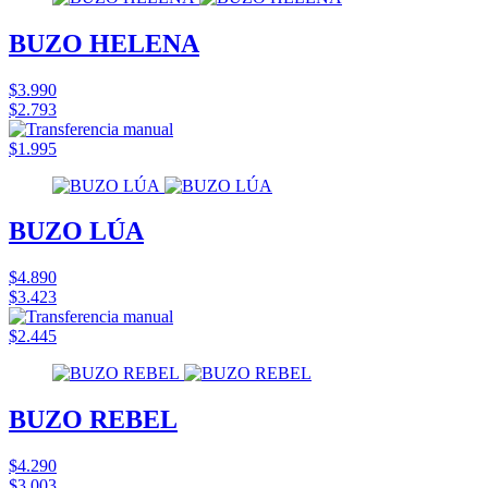
BUZO HELENA
$3.990
$2.793
$1.995
BUZO LÚA
$4.890
$3.423
$2.445
BUZO REBEL
$4.290
$3.003