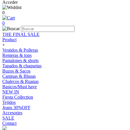
Acceder
0
0
THE FINAL SALE
Product
+
Vestidos & Polleras
Remeras & tops
Pantalones & shorts
Tapados & chaquetas
Buzos & Sacos
Camisas & Blusas
Chalecos & Ruanas
Basicos/Must have
NEW IN
Fiesta Collection
Tejidos
Jeans 30%OFF
Accesories
SALE
Contact