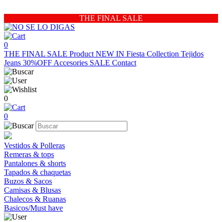
THE FINAL SALE
0
THE FINAL SALE
Product
NEW IN
Fiesta Collection
Tejidos
Jeans 30%OFF
Accesories
SALE
Contact
0
0
Vestidos & Polleras
Remeras & tops
Pantalones & shorts
Tapados & chaquetas
Buzos & Sacos
Camisas & Blusas
Chalecos & Ruanas
Basicos/Must have