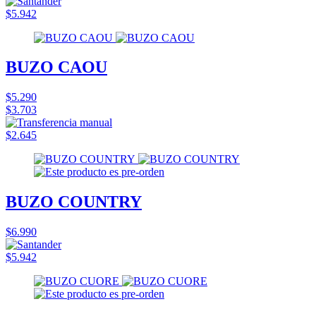
$5.942
BUZO CAOU
$5.290
$3.703
$2.645
BUZO COUNTRY
$6.990
$5.942