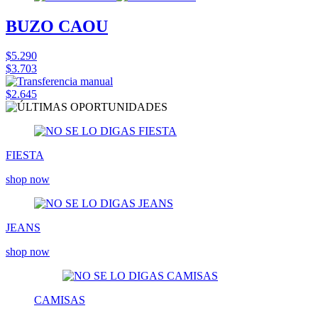
BUZO CAOU
$5.290
$3.703
$2.645
FIESTA
shop now
JEANS
shop now
CAMISAS