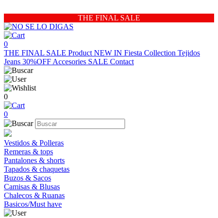
THE FINAL SALE
0
THE FINAL SALE
Product
NEW IN
Fiesta Collection
Tejidos
Jeans 30%OFF
Accesories
SALE
Contact
0
0
Vestidos & Polleras
Remeras & tops
Pantalones & shorts
Tapados & chaquetas
Buzos & Sacos
Camisas & Blusas
Chalecos & Ruanas
Basicos/Must have