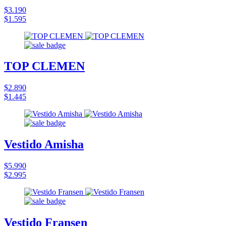
$3.190
$1.595
TOP CLEMEN
$2.890
$1.445
Vestido Amisha
$5.990
$2.995
Vestido Fransen