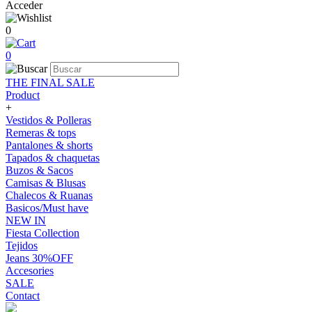
Acceder
0
0
THE FINAL SALE
Product
+
Vestidos & Polleras
Remeras & tops
Pantalones & shorts
Tapados & chaquetas
Buzos & Sacos
Camisas & Blusas
Chalecos & Ruanas
Basicos/Must have
NEW IN
Fiesta Collection
Tejidos
Jeans 30%OFF
Accesories
SALE
Contact