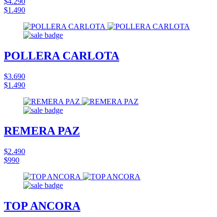
$4.290
$1.490
POLLERA CARLOTA
$3.690
$1.490
REMERA PAZ
$2.490
$990
TOP ANCORA