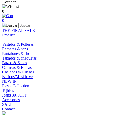
Acceder
0
0
THE FINAL SALE
Product
+
Vestidos & Polleras
Remeras & tops
Pantalones & shorts
Tapados & chaquetas
Buzos & Sacos
Camisas & Blusas
Chalecos & Ruanas
Basicos/Must have
NEW IN
Fiesta Collection
Tejidos
Jeans 30%OFF
Accesories
SALE
Contact