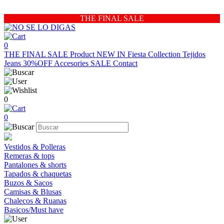
THE FINAL SALE
0
THE FINAL SALE
Product
NEW IN
Fiesta Collection
Tejidos
Jeans 30%OFF
Accesories
SALE
Contact
0
0
Vestidos & Polleras
Remeras & tops
Pantalones & shorts
Tapados & chaquetas
Buzos & Sacos
Camisas & Blusas
Chalecos & Ruanas
Basicos/Must have