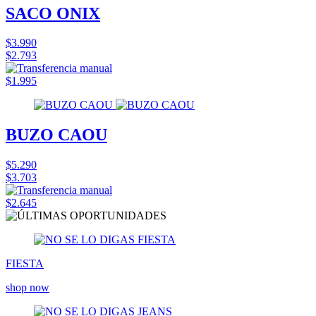
SACO ONIX
$3.990
$2.793
$1.995
BUZO CAOU
$5.290
$3.703
$2.645
FIESTA
shop now