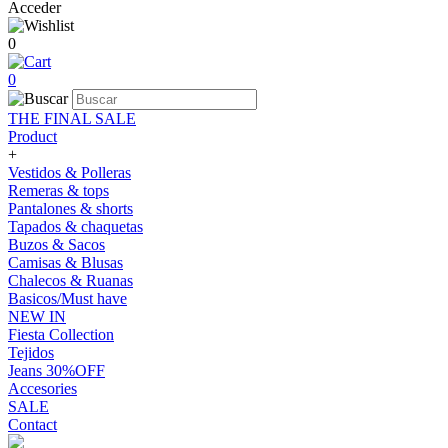
Acceder
0
0
THE FINAL SALE
Product
+
Vestidos & Polleras
Remeras & tops
Pantalones & shorts
Tapados & chaquetas
Buzos & Sacos
Camisas & Blusas
Chalecos & Ruanas
Basicos/Must have
NEW IN
Fiesta Collection
Tejidos
Jeans 30%OFF
Accesories
SALE
Contact