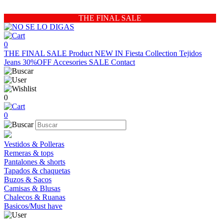
THE FINAL SALE
0
THE FINAL SALE
Product
NEW IN
Fiesta Collection
Tejidos
Jeans 30%OFF
Accesories
SALE
Contact
0
0
Vestidos & Polleras
Remeras & tops
Pantalones & shorts
Tapados & chaquetas
Buzos & Sacos
Camisas & Blusas
Chalecos & Ruanas
Basicos/Must have