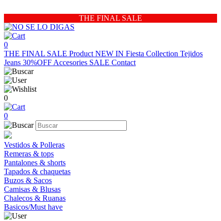
THE FINAL SALE
0
THE FINAL SALE
Product
NEW IN
Fiesta Collection
Tejidos
Jeans 30%OFF
Accesories
SALE
Contact
0
0
Vestidos & Polleras
Remeras & tops
Pantalones & shorts
Tapados & chaquetas
Buzos & Sacos
Camisas & Blusas
Chalecos & Ruanas
Basicos/Must have