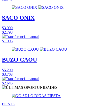
SACO ONIX
$3.990
$2.793
$1.995
BUZO CAOU
$5.290
$3.703
$2.645
FIESTA