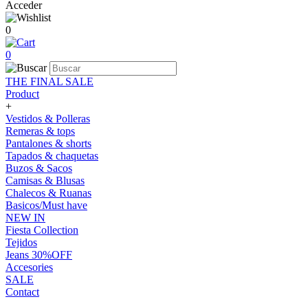
Acceder
0
0
THE FINAL SALE
Product
+
Vestidos & Polleras
Remeras & tops
Pantalones & shorts
Tapados & chaquetas
Buzos & Sacos
Camisas & Blusas
Chalecos & Ruanas
Basicos/Must have
NEW IN
Fiesta Collection
Tejidos
Jeans 30%OFF
Accesories
SALE
Contact