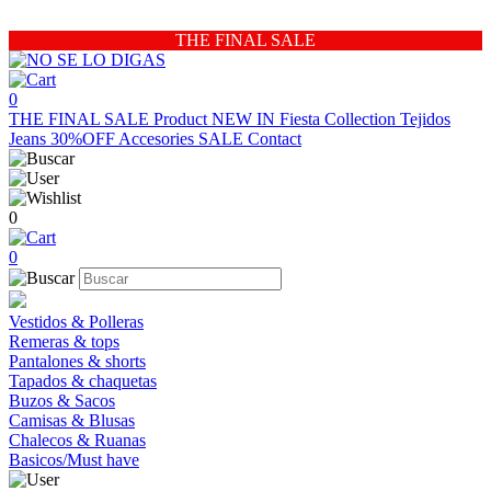
THE FINAL SALE
0
THE FINAL SALE
Product
NEW IN
Fiesta Collection
Tejidos
Jeans 30%OFF
Accesories
SALE
Contact
0
0
Vestidos & Polleras
Remeras & tops
Pantalones & shorts
Tapados & chaquetas
Buzos & Sacos
Camisas & Blusas
Chalecos & Ruanas
Basicos/Must have