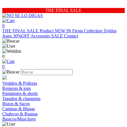
THE FINAL SALE
0
THE FINAL SALE
Product
NEW IN
Fiesta Collection
Tejidos
Jeans 30%OFF
Accesories
SALE
Contact
0
0
Vestidos & Polleras
Remeras & tops
Pantalones & shorts
Tapados & chaquetas
Buzos & Sacos
Camisas & Blusas
Chalecos & Ruanas
Basicos/Must have