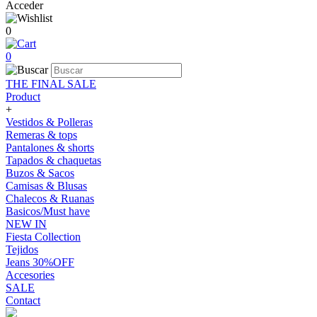
Acceder
0
0
THE FINAL SALE
Product
+
Vestidos & Polleras
Remeras & tops
Pantalones & shorts
Tapados & chaquetas
Buzos & Sacos
Camisas & Blusas
Chalecos & Ruanas
Basicos/Must have
NEW IN
Fiesta Collection
Tejidos
Jeans 30%OFF
Accesories
SALE
Contact