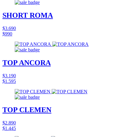
SHORT ROMA
$3.690
$990
TOP ANCORA
$3.190
$1.595
TOP CLEMEN
$2.890
$1.445