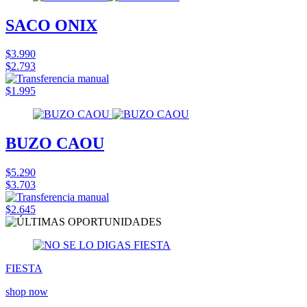
SACO ONIX
$3.990
$2.793
$1.995
BUZO CAOU
$5.290
$3.703
$2.645
FIESTA
shop now