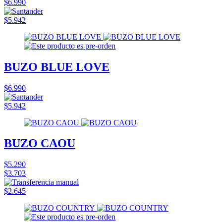
$6.990
$5.942
BUZO BLUE LOVE
$6.990
$5.942
BUZO CAOU
$5.290
$3.703
$2.645