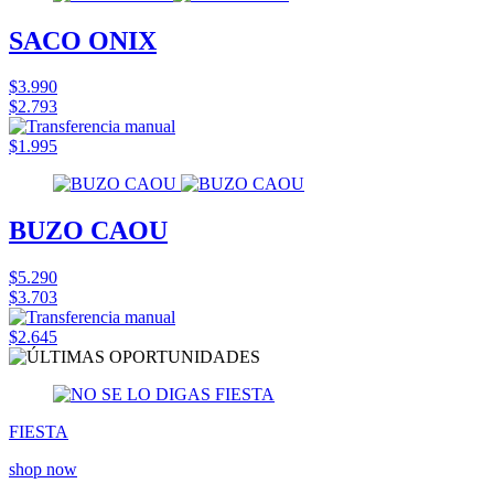
SACO ONIX
$3.990
$2.793
$1.995
BUZO CAOU
$5.290
$3.703
$2.645
FIESTA
shop now