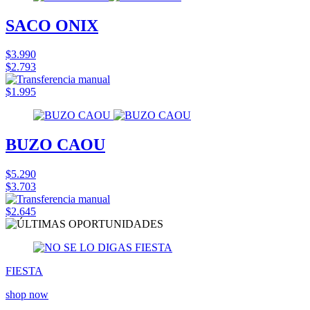
SACO ONIX
$3.990
$2.793
$1.995
BUZO CAOU
$5.290
$3.703
$2.645
FIESTA
shop now