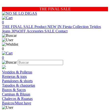
THE FINAL SALE
0
THE FINAL SALE
Product
NEW IN
Fiesta Collection
Tejidos
Jeans 30%OFF
Accesories
SALE
Contact
0
0
Vestidos & Polleras
Remeras & tops
Pantalones & shorts
Tapados & chaquetas
Buzos & Sacos
Camisas & Blusas
Chalecos & Ruanas
Basicos/Must have