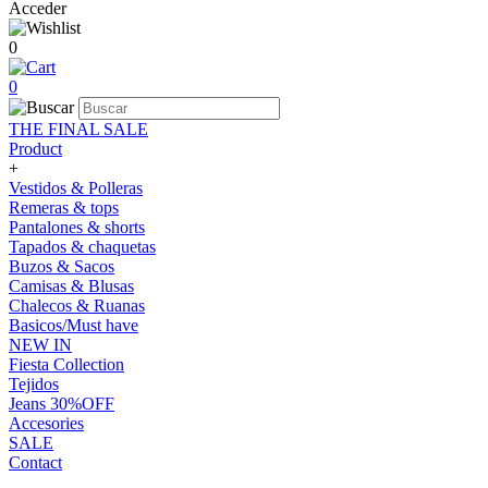
Acceder
0
0
THE FINAL SALE
Product
+
Vestidos & Polleras
Remeras & tops
Pantalones & shorts
Tapados & chaquetas
Buzos & Sacos
Camisas & Blusas
Chalecos & Ruanas
Basicos/Must have
NEW IN
Fiesta Collection
Tejidos
Jeans 30%OFF
Accesories
SALE
Contact