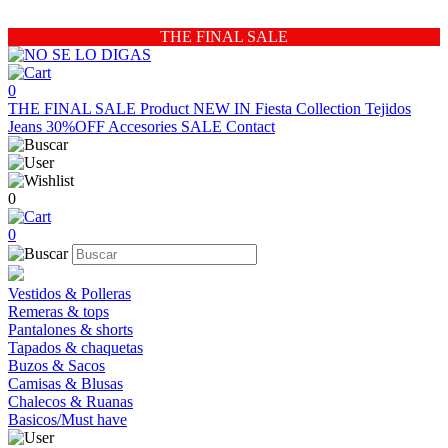
THE FINAL SALE
0
THE FINAL SALE
Product
NEW IN
Fiesta Collection
Tejidos
Jeans 30%OFF
Accesories
SALE
Contact
0
0
Vestidos & Polleras
Remeras & tops
Pantalones & shorts
Tapados & chaquetas
Buzos & Sacos
Camisas & Blusas
Chalecos & Ruanas
Basicos/Must have