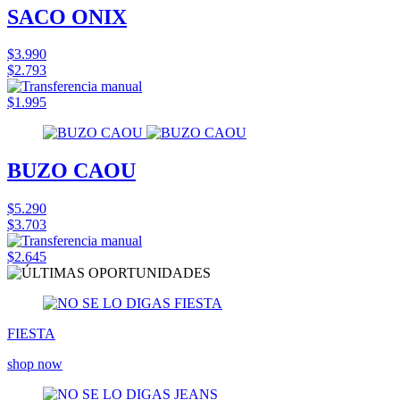
SACO ONIX
$3.990
$2.793
$1.995
BUZO CAOU
$5.290
$3.703
$2.645
FIESTA
shop now