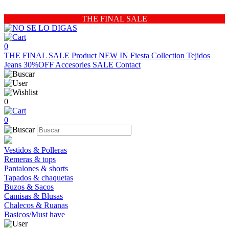
THE FINAL SALE
0
THE FINAL SALE
Product
NEW IN
Fiesta Collection
Tejidos
Jeans 30%OFF
Accesories
SALE
Contact
0
0
Vestidos & Polleras
Remeras & tops
Pantalones & shorts
Tapados & chaquetas
Buzos & Sacos
Camisas & Blusas
Chalecos & Ruanas
Basicos/Must have