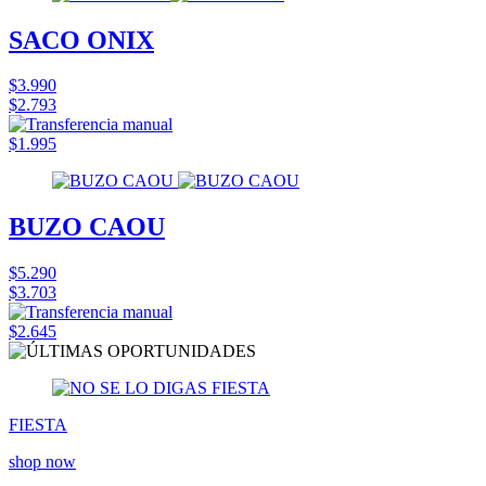
SACO ONIX
$3.990
$2.793
$1.995
BUZO CAOU
$5.290
$3.703
$2.645
FIESTA
shop now