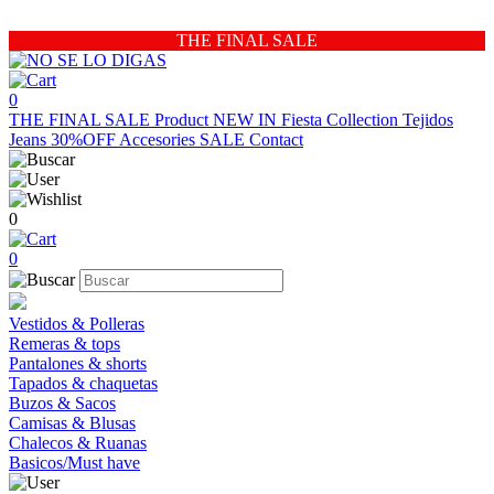
THE FINAL SALE
0
THE FINAL SALE
Product
NEW IN
Fiesta Collection
Tejidos
Jeans 30%OFF
Accesories
SALE
Contact
0
0
Vestidos & Polleras
Remeras & tops
Pantalones & shorts
Tapados & chaquetas
Buzos & Sacos
Camisas & Blusas
Chalecos & Ruanas
Basicos/Must have