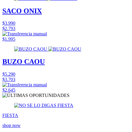
SACO ONIX
$3.990
$2.793
$1.995
BUZO CAOU
$5.290
$3.703
$2.645
FIESTA
shop now