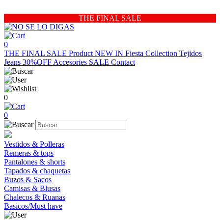
THE FINAL SALE
0
THE FINAL SALE
Product
NEW IN
Fiesta Collection
Tejidos
Jeans 30%OFF
Accesories
SALE
Contact
0
0
Vestidos & Polleras
Remeras & tops
Pantalones & shorts
Tapados & chaquetas
Buzos & Sacos
Camisas & Blusas
Chalecos & Ruanas
Basicos/Must have