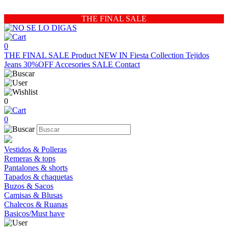
THE FINAL SALE
0
THE FINAL SALE
Product
NEW IN
Fiesta Collection
Tejidos
Jeans 30%OFF
Accesories
SALE
Contact
0
0
Vestidos & Polleras
Remeras & tops
Pantalones & shorts
Tapados & chaquetas
Buzos & Sacos
Camisas & Blusas
Chalecos & Ruanas
Basicos/Must have