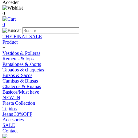
Acceder
0
0
THE FINAL SALE
Product
+
Vestidos & Polleras
Remeras & tops
Pantalones & shorts
Tapados & chaquetas
Buzos & Sacos
Camisas & Blusas
Chalecos & Ruanas
Basicos/Must have
NEW IN
Fiesta Collection
Tejidos
Jeans 30%OFF
Accesories
SALE
Contact