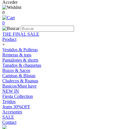
Acceder
0
0
THE FINAL SALE
Product
+
Vestidos & Polleras
Remeras & tops
Pantalones & shorts
Tapados & chaquetas
Buzos & Sacos
Camisas & Blusas
Chalecos & Ruanas
Basicos/Must have
NEW IN
Fiesta Collection
Tejidos
Jeans 30%OFF
Accesories
SALE
Contact