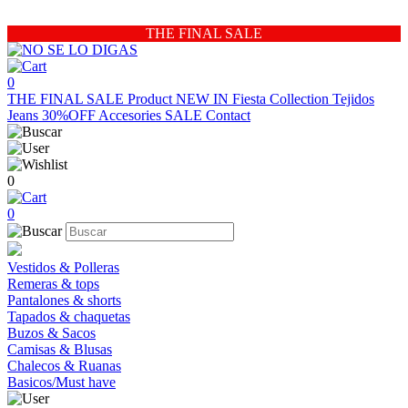
THE FINAL SALE
0
THE FINAL SALE
Product
NEW IN
Fiesta Collection
Tejidos
Jeans 30%OFF
Accesories
SALE
Contact
0
0
Vestidos & Polleras
Remeras & tops
Pantalones & shorts
Tapados & chaquetas
Buzos & Sacos
Camisas & Blusas
Chalecos & Ruanas
Basicos/Must have