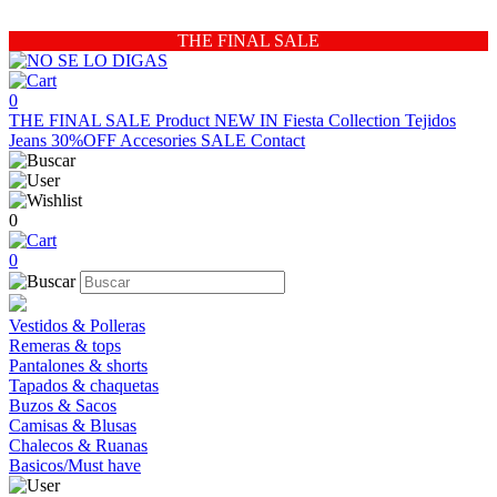
THE FINAL SALE
0
THE FINAL SALE
Product
NEW IN
Fiesta Collection
Tejidos
Jeans 30%OFF
Accesories
SALE
Contact
0
0
Vestidos & Polleras
Remeras & tops
Pantalones & shorts
Tapados & chaquetas
Buzos & Sacos
Camisas & Blusas
Chalecos & Ruanas
Basicos/Must have