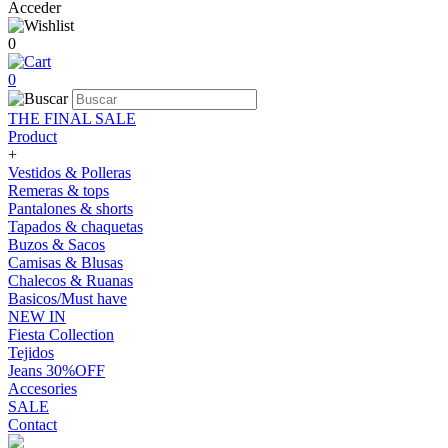
Acceder
0
0
THE FINAL SALE
Product
+
Vestidos & Polleras
Remeras & tops
Pantalones & shorts
Tapados & chaquetas
Buzos & Sacos
Camisas & Blusas
Chalecos & Ruanas
Basicos/Must have
NEW IN
Fiesta Collection
Tejidos
Jeans 30%OFF
Accesories
SALE
Contact