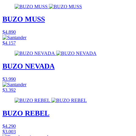
BUZO MUSS
$4.890
$4.157
BUZO NEVADA
$3.990
$3.392
BUZO REBEL
$4.290
$3.003