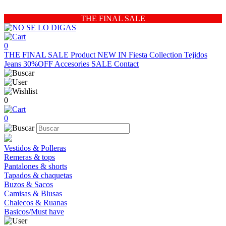
THE FINAL SALE
0
THE FINAL SALE
Product
NEW IN
Fiesta Collection
Tejidos
Jeans 30%OFF
Accesories
SALE
Contact
0
0
Vestidos & Polleras
Remeras & tops
Pantalones & shorts
Tapados & chaquetas
Buzos & Sacos
Camisas & Blusas
Chalecos & Ruanas
Basicos/Must have