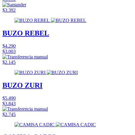
$3.392
BUZO REBEL
$4.290
$3.003
$2.145
BUZO ZURI
$5.490
$3.843
$2.745