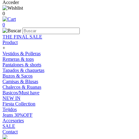
Acceder
0
0
THE FINAL SALE
Product
+
Vestidos & Polleras
Remeras & tops
Pantalones & shorts
Tapados & chaquetas
Buzos & Sacos
Camisas & Blusas
Chalecos & Ruanas
Basicos/Must have
NEW IN
Fiesta Collection
Tejidos
Jeans 30%OFF
Accesories
SALE
Contact