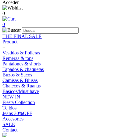
Acceder
0
0
THE FINAL SALE
Product
+
Vestidos & Polleras
Remeras & tops
Pantalones & shorts
Tapados & chaquetas
Buzos & Sacos
Camisas & Blusas
Chalecos & Ruanas
Basicos/Must have
NEW IN
Fiesta Collection
Tejidos
Jeans 30%OFF
Accesories
SALE
Contact