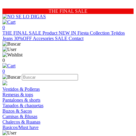
THE FINAL SALE
0
THE FINAL SALE
Product
NEW IN
Fiesta Collection
Tejidos
Jeans 30%OFF
Accesories
SALE
Contact
0
0
Vestidos & Polleras
Remeras & tops
Pantalones & shorts
Tapados & chaquetas
Buzos & Sacos
Camisas & Blusas
Chalecos & Ruanas
Basicos/Must have