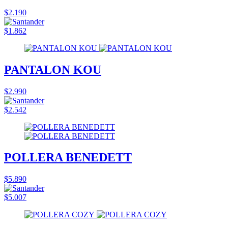
$2.190
$1.862
PANTALON KOU
$2.990
$2.542
POLLERA BENEDETT
$5.890
$5.007