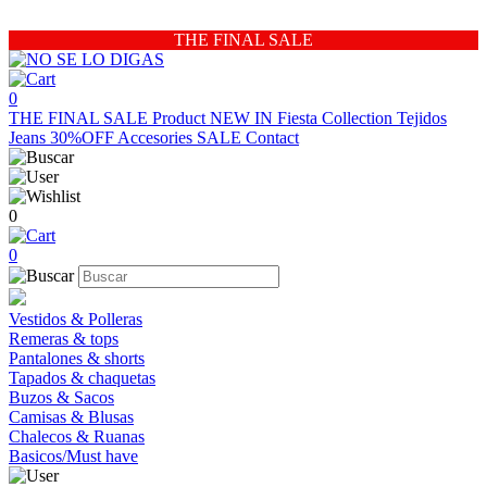
THE FINAL SALE
0
THE FINAL SALE
Product
NEW IN
Fiesta Collection
Tejidos
Jeans 30%OFF
Accesories
SALE
Contact
0
0
Vestidos & Polleras
Remeras & tops
Pantalones & shorts
Tapados & chaquetas
Buzos & Sacos
Camisas & Blusas
Chalecos & Ruanas
Basicos/Must have