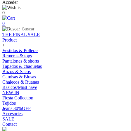
Acceder
0
0
THE FINAL SALE
Product
+
Vestidos & Polleras
Remeras & tops
Pantalones & shorts
Tapados & chaquetas
Buzos & Sacos
Camisas & Blusas
Chalecos & Ruanas
Basicos/Must have
NEW IN
Fiesta Collection
Tejidos
Jeans 30%OFF
Accesories
SALE
Contact