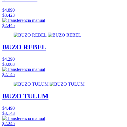
$4.890
$3.423
$2.445
BUZO REBEL
$4.290
$3.003
$2.145
BUZO TULUM
$4.490
$3.143
$2.245