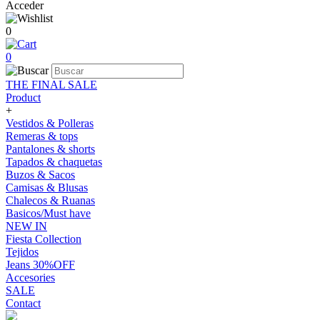
Acceder
0
0
THE FINAL SALE
Product
+
Vestidos & Polleras
Remeras & tops
Pantalones & shorts
Tapados & chaquetas
Buzos & Sacos
Camisas & Blusas
Chalecos & Ruanas
Basicos/Must have
NEW IN
Fiesta Collection
Tejidos
Jeans 30%OFF
Accesories
SALE
Contact