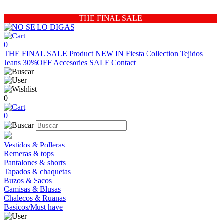
THE FINAL SALE
0
THE FINAL SALE
Product
NEW IN
Fiesta Collection
Tejidos
Jeans 30%OFF
Accesories
SALE
Contact
0
0
Vestidos & Polleras
Remeras & tops
Pantalones & shorts
Tapados & chaquetas
Buzos & Sacos
Camisas & Blusas
Chalecos & Ruanas
Basicos/Must have