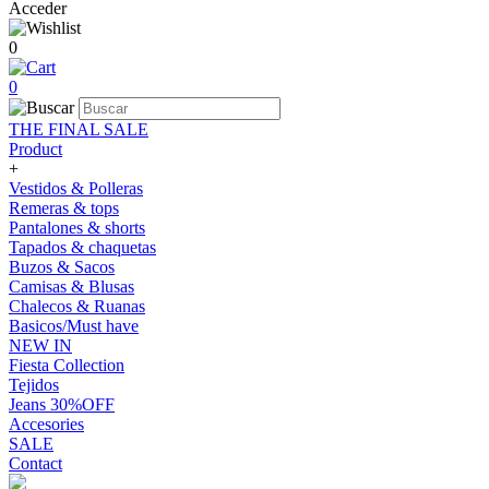
Acceder
0
0
THE FINAL SALE
Product
+
Vestidos & Polleras
Remeras & tops
Pantalones & shorts
Tapados & chaquetas
Buzos & Sacos
Camisas & Blusas
Chalecos & Ruanas
Basicos/Must have
NEW IN
Fiesta Collection
Tejidos
Jeans 30%OFF
Accesories
SALE
Contact