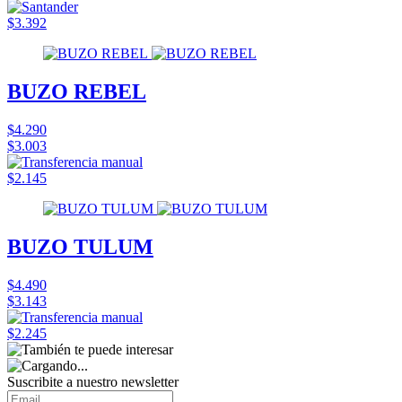
$3.392
BUZO REBEL
$4.290
$3.003
$2.145
BUZO TULUM
$4.490
$3.143
$2.245
Suscribite a nuestro
newsletter