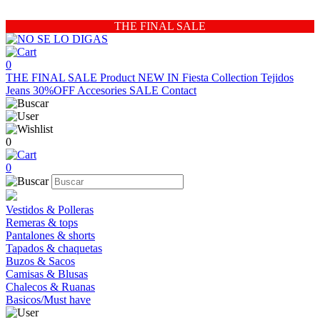
THE FINAL SALE
0
THE FINAL SALE
Product
NEW IN
Fiesta Collection
Tejidos
Jeans 30%OFF
Accesories
SALE
Contact
0
0
Vestidos & Polleras
Remeras & tops
Pantalones & shorts
Tapados & chaquetas
Buzos & Sacos
Camisas & Blusas
Chalecos & Ruanas
Basicos/Must have