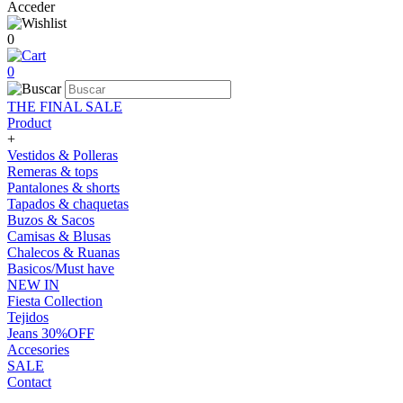
Acceder
0
0
THE FINAL SALE
Product
+
Vestidos & Polleras
Remeras & tops
Pantalones & shorts
Tapados & chaquetas
Buzos & Sacos
Camisas & Blusas
Chalecos & Ruanas
Basicos/Must have
NEW IN
Fiesta Collection
Tejidos
Jeans 30%OFF
Accesories
SALE
Contact