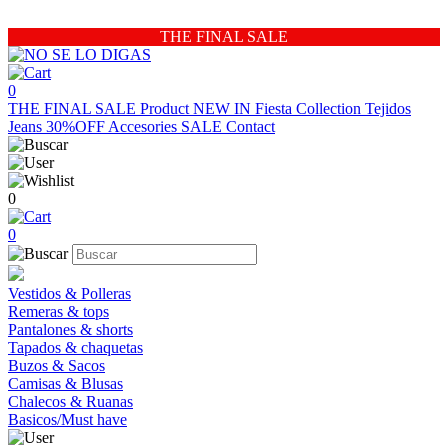
THE FINAL SALE
0
THE FINAL SALE
Product
NEW IN
Fiesta Collection
Tejidos
Jeans 30%OFF
Accesories
SALE
Contact
0
0
Vestidos & Polleras
Remeras & tops
Pantalones & shorts
Tapados & chaquetas
Buzos & Sacos
Camisas & Blusas
Chalecos & Ruanas
Basicos/Must have