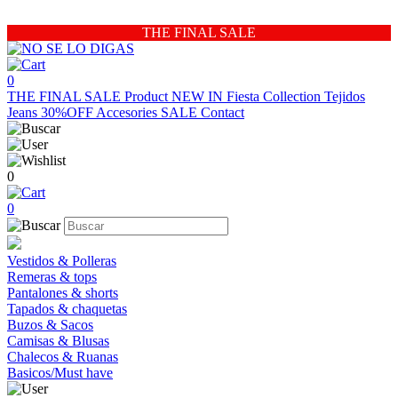
THE FINAL SALE
0
THE FINAL SALE
Product
NEW IN
Fiesta Collection
Tejidos
Jeans 30%OFF
Accesories
SALE
Contact
0
0
Vestidos & Polleras
Remeras & tops
Pantalones & shorts
Tapados & chaquetas
Buzos & Sacos
Camisas & Blusas
Chalecos & Ruanas
Basicos/Must have