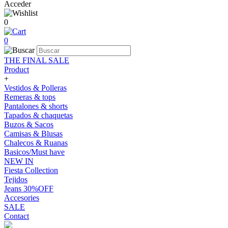
Acceder
0
0
THE FINAL SALE
Product
+
Vestidos & Polleras
Remeras & tops
Pantalones & shorts
Tapados & chaquetas
Buzos & Sacos
Camisas & Blusas
Chalecos & Ruanas
Basicos/Must have
NEW IN
Fiesta Collection
Tejidos
Jeans 30%OFF
Accesories
SALE
Contact