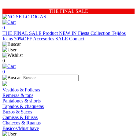
THE FINAL SALE
0
THE FINAL SALE
Product
NEW IN
Fiesta Collection
Tejidos
Jeans 30%OFF
Accesories
SALE
Contact
0
0
Vestidos & Polleras
Remeras & tops
Pantalones & shorts
Tapados & chaquetas
Buzos & Sacos
Camisas & Blusas
Chalecos & Ruanas
Basicos/Must have