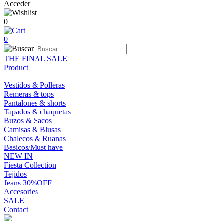
Acceder
0
0
THE FINAL SALE
Product
+
Vestidos & Polleras
Remeras & tops
Pantalones & shorts
Tapados & chaquetas
Buzos & Sacos
Camisas & Blusas
Chalecos & Ruanas
Basicos/Must have
NEW IN
Fiesta Collection
Tejidos
Jeans 30%OFF
Accesories
SALE
Contact