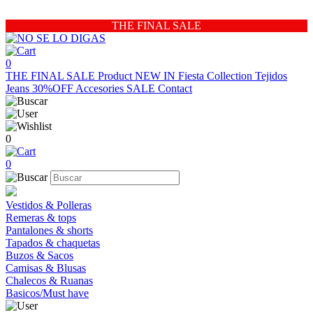
THE FINAL SALE
0
THE FINAL SALE
Product
NEW IN
Fiesta Collection
Tejidos
Jeans 30%OFF
Accesories
SALE
Contact
0
0
Vestidos & Polleras
Remeras & tops
Pantalones & shorts
Tapados & chaquetas
Buzos & Sacos
Camisas & Blusas
Chalecos & Ruanas
Basicos/Must have