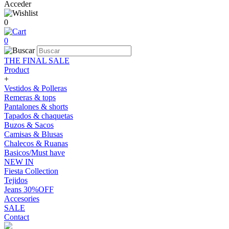
Acceder
0
0
THE FINAL SALE
Product
+
Vestidos & Polleras
Remeras & tops
Pantalones & shorts
Tapados & chaquetas
Buzos & Sacos
Camisas & Blusas
Chalecos & Ruanas
Basicos/Must have
NEW IN
Fiesta Collection
Tejidos
Jeans 30%OFF
Accesories
SALE
Contact