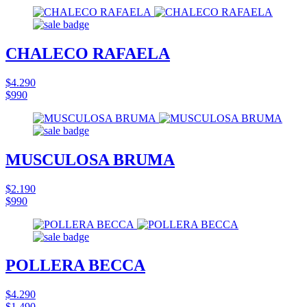
CHALECO RAFAELA
$4.290
$990
MUSCULOSA BRUMA
$2.190
$990
POLLERA BECCA
$4.290
$1.490