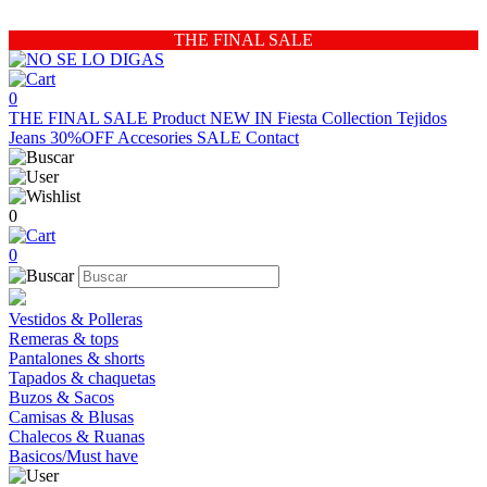
THE FINAL SALE
0
THE FINAL SALE
Product
NEW IN
Fiesta Collection
Tejidos
Jeans 30%OFF
Accesories
SALE
Contact
0
0
Vestidos & Polleras
Remeras & tops
Pantalones & shorts
Tapados & chaquetas
Buzos & Sacos
Camisas & Blusas
Chalecos & Ruanas
Basicos/Must have