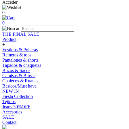
Acceder
0
0
THE FINAL SALE
Product
+
Vestidos & Polleras
Remeras & tops
Pantalones & shorts
Tapados & chaquetas
Buzos & Sacos
Camisas & Blusas
Chalecos & Ruanas
Basicos/Must have
NEW IN
Fiesta Collection
Tejidos
Jeans 30%OFF
Accesories
SALE
Contact