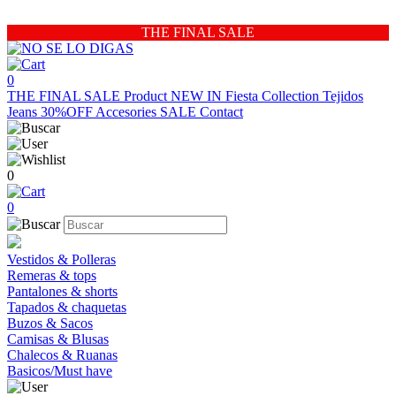
THE FINAL SALE
0
THE FINAL SALE
Product
NEW IN
Fiesta Collection
Tejidos
Jeans 30%OFF
Accesories
SALE
Contact
0
0
Vestidos & Polleras
Remeras & tops
Pantalones & shorts
Tapados & chaquetas
Buzos & Sacos
Camisas & Blusas
Chalecos & Ruanas
Basicos/Must have