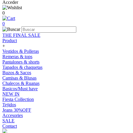
Acceder
0
0
THE FINAL SALE
Product
+
Vestidos & Polleras
Remeras & tops
Pantalones & shorts
Tapados & chaquetas
Buzos & Sacos
Camisas & Blusas
Chalecos & Ruanas
Basicos/Must have
NEW IN
Fiesta Collection
Tejidos
Jeans 30%OFF
Accesories
SALE
Contact