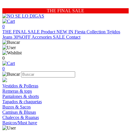
THE FINAL SALE
0
THE FINAL SALE
Product
NEW IN
Fiesta Collection
Tejidos
Jeans 30%OFF
Accesories
SALE
Contact
0
0
Vestidos & Polleras
Remeras & tops
Pantalones & shorts
Tapados & chaquetas
Buzos & Sacos
Camisas & Blusas
Chalecos & Ruanas
Basicos/Must have