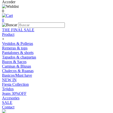
Acceder
0
0
THE FINAL SALE
Product
+
Vestidos & Polleras
Remeras & tops
Pantalones & shorts
Tapados & chaquetas
Buzos & Sacos
Camisas & Blusas
Chalecos & Ruanas
Basicos/Must have
NEW IN
Fiesta Collection
Tejidos
Jeans 30%OFF
Accesories
SALE
Contact