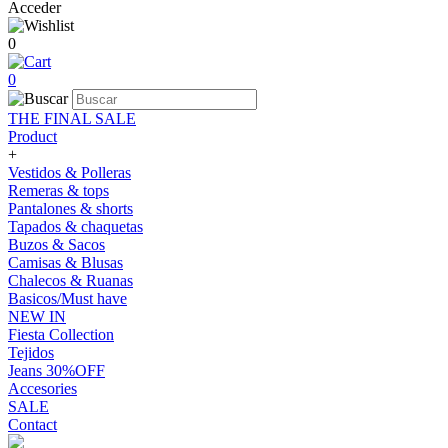
Acceder
0
0
THE FINAL SALE
Product
+
Vestidos & Polleras
Remeras & tops
Pantalones & shorts
Tapados & chaquetas
Buzos & Sacos
Camisas & Blusas
Chalecos & Ruanas
Basicos/Must have
NEW IN
Fiesta Collection
Tejidos
Jeans 30%OFF
Accesories
SALE
Contact