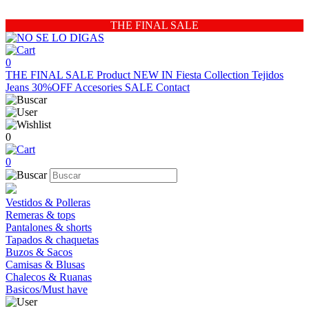
THE FINAL SALE
0
THE FINAL SALE
Product
NEW IN
Fiesta Collection
Tejidos
Jeans 30%OFF
Accesories
SALE
Contact
0
0
Vestidos & Polleras
Remeras & tops
Pantalones & shorts
Tapados & chaquetas
Buzos & Sacos
Camisas & Blusas
Chalecos & Ruanas
Basicos/Must have