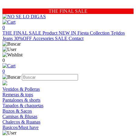
THE FINAL SALE
0
THE FINAL SALE
Product
NEW IN
Fiesta Collection
Tejidos
Jeans 30%OFF
Accesories
SALE
Contact
0
0
Vestidos & Polleras
Remeras & tops
Pantalones & shorts
Tapados & chaquetas
Buzos & Sacos
Camisas & Blusas
Chalecos & Ruanas
Basicos/Must have