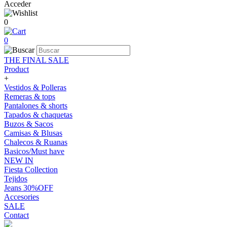
Acceder
0
0
THE FINAL SALE
Product
+
Vestidos & Polleras
Remeras & tops
Pantalones & shorts
Tapados & chaquetas
Buzos & Sacos
Camisas & Blusas
Chalecos & Ruanas
Basicos/Must have
NEW IN
Fiesta Collection
Tejidos
Jeans 30%OFF
Accesories
SALE
Contact