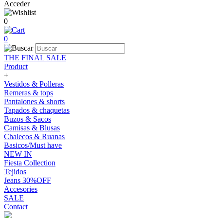
Acceder
0
0
THE FINAL SALE
Product
+
Vestidos & Polleras
Remeras & tops
Pantalones & shorts
Tapados & chaquetas
Buzos & Sacos
Camisas & Blusas
Chalecos & Ruanas
Basicos/Must have
NEW IN
Fiesta Collection
Tejidos
Jeans 30%OFF
Accesories
SALE
Contact