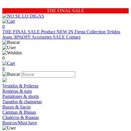
THE FINAL SALE
0
THE FINAL SALE
Product
NEW IN
Fiesta Collection
Tejidos
Jeans 30%OFF
Accesories
SALE
Contact
0
0
Vestidos & Polleras
Remeras & tops
Pantalones & shorts
Tapados & chaquetas
Buzos & Sacos
Camisas & Blusas
Chalecos & Ruanas
Basicos/Must have